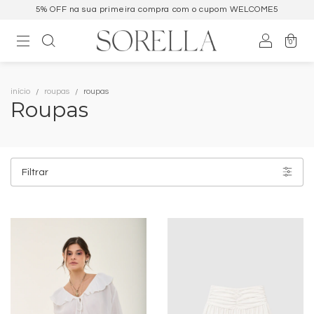
Parcele em até 6x sem juros ou desconto no PIX
0
início
roupas
roupas
Roupas
Filtrar