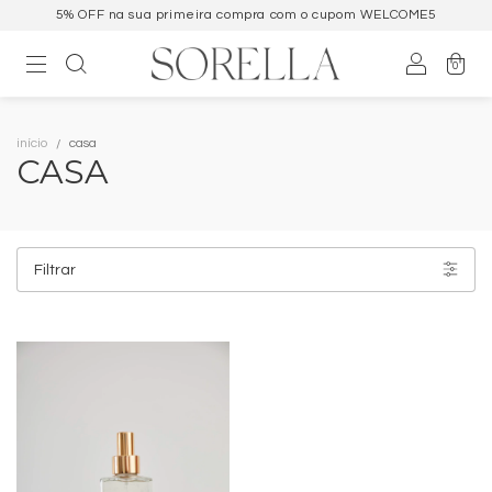
5% OFF na sua primeira compra com o cupom WELCOME5
0
início
casa
CASA
Filtrar