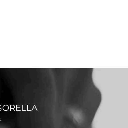
SORELLA
s