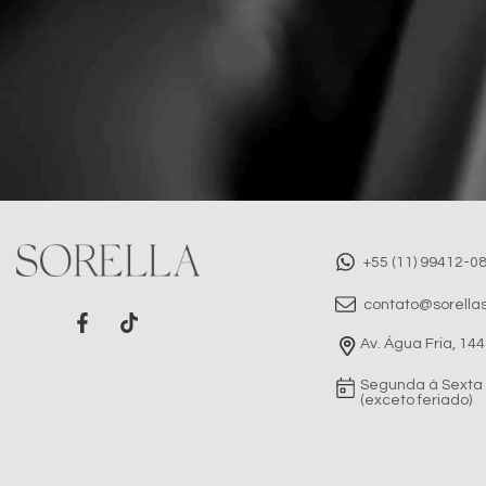
+55 (11) 99412-0
contato@sorellas
Av. Água Fria, 144
Segunda à Sexta 
(exceto feriado)