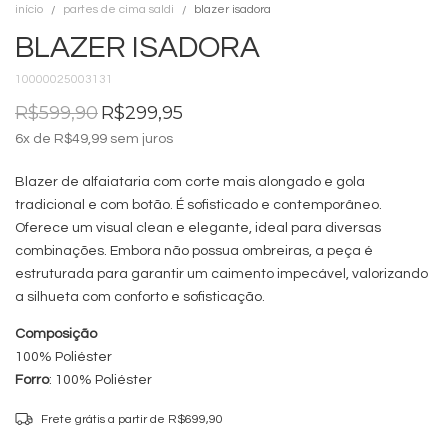
início
partes de cima saldi
blazer isadora
BLAZER ISADORA
10000025003131
R$599,90
R$299,95
6
x de
R$49,99
sem juros
Blazer de alfaiataria com corte mais alongado e gola
tradicional e com botão. É sofisticado e contemporâneo.
Oferece um visual clean e elegante, ideal para diversas
combinações. Embora não possua ombreiras, a peça é
estruturada para garantir um caimento impecável, valorizando
a silhueta com conforto e sofisticação.
Composição
100% Poliéster
Forro
: 100% Poliéster
Frete grátis
a partir de
R$699,90