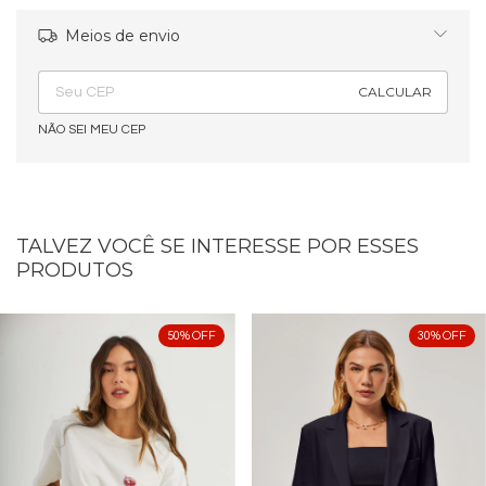
Meios de envio
Alterar CEP
Entregas para o CEP:
CALCULAR
NÃO SEI MEU CEP
TALVEZ VOCÊ SE INTERESSE POR ESSES
PRODUTOS
50
%
OFF
30
%
OFF