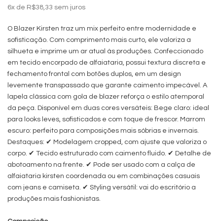
6
x de
R$38,33
sem juros
O Blazer Kirsten traz um mix perfeito entre modernidade e
sofisticação. Com comprimento mais curto, ele valoriza a
silhueta e imprime um ar atual às produções. Confeccionado
em tecido encorpado de alfaiataria, possui textura discreta e
fechamento frontal com botões duplos, em um design
levemente transpassado que garante caimento impecável. A
lapela clássica com gola de blazer reforça o estilo atemporal
da peça. Disponível em duas cores versáteis: Bege claro: ideal
para looks leves, sofisticados e com toque de frescor. Marrom
escuro: perfeito para composições mais sóbrias e invernais.
Destaques: ✔ Modelagem cropped, com ajuste que valoriza o
corpo. ✔ Tecido estruturado com caimento fluido. ✔ Detalhe de
abotoamento na frente. ✔ Pode ser usado com a calça de
alfaiataria kirsten coordenada ou em combinações casuais
com jeans e camiseta. ✔ Styling versátil: vai do escritório a
produções mais fashionistas.