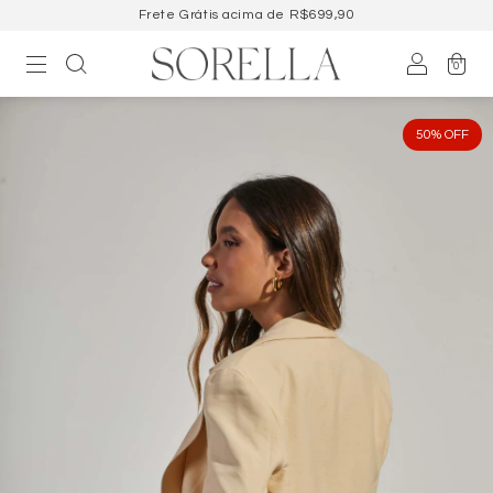
Frete Grátis acima de R$699,90
0
50
%
OFF