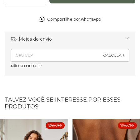
Compartilhe por whatsApp
Meios de envio
Alterar CEP
Entregas para o CEP:
CALCULAR
NÃO SEI MEU CEP
TALVEZ VOCÊ SE INTERESSE POR ESSES
PRODUTOS
50
%
OFF
30
%
OFF