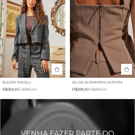
BLAZER RAVELLI
BLUSA ALFAIATARIA AURORA
R$294,95
R$589,90
R$209,93
R$299,90
VENHA FAZER PARTE DO