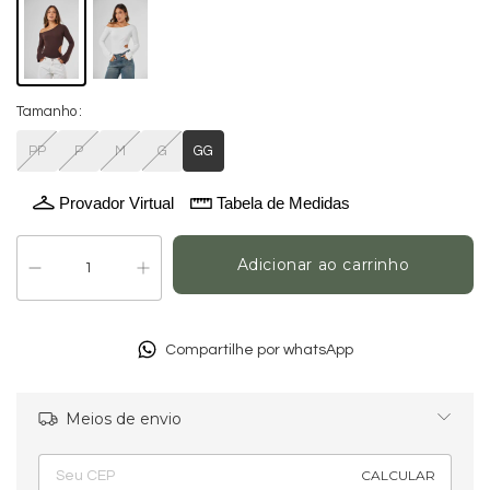
Tamanho
PP
P
M
G
GG
Provador Virtual
Tabela de Medidas
Compartilhe por whatsApp
Meios de envio
Alterar CEP
Entregas para o CEP:
CALCULAR