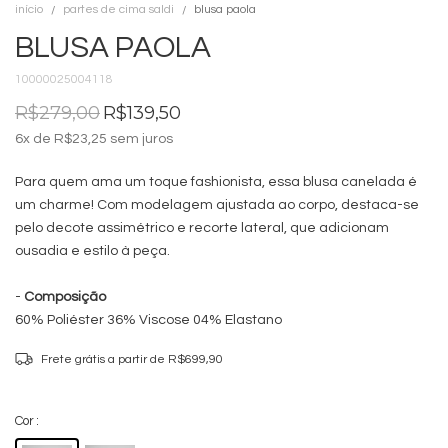
início
partes de cima saldi
blusa paola
BLUSA PAOLA
10000025004118
R$279,00
R$139,50
6
x de
R$23,25
sem juros
Para quem ama um toque fashionista, essa blusa canelada é
um charme! Com modelagem ajustada ao corpo, destaca-se
pelo decote assimétrico e recorte lateral, que adicionam
ousadia e estilo à peça.
-
Composição
60% Poliéster 36% Viscose 04% Elastano
Frete grátis
a partir de
R$699,90
Cor