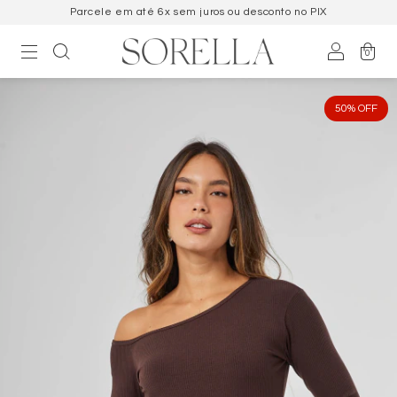
sconto no PIX
Frete Grátis acima de R$69
0
50
%
OFF