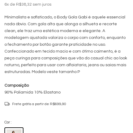
6
x de
R$38,32
sem juros
Minimalista e sofisticado, o Body Gola Gabi é aquele essencial
nada óbvio. Com gola alta que alonga a silhueta e recorte
clean, ele traz uma estética moderna e elegante. A
modelagem ajustada valoriza o corpo com conforto, enquanto
o fechamento por botão garante praticidade no uso.
Confeccionado em tecido macio e com ótimo caimento, é a
peça curinga para composições que vão do casual chic ao look
noturno, perfeito para usar com alfaiataria, jeans ou saias mais
estruturadas. Modelo veste tamanho P
Composição
90% Poliamida 10% Elastano
Frete grátis
a partir de
R$699,90
Cor