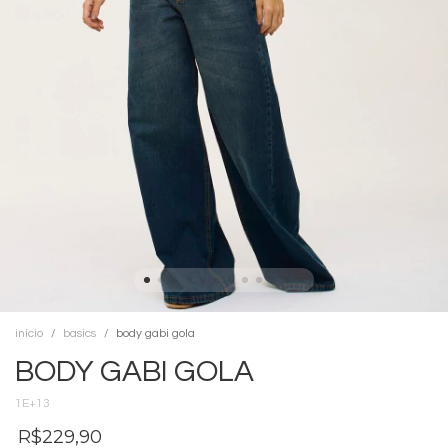
início
basics
body gabi gola
BODY GABI GOLA
1E+13
R$229,90