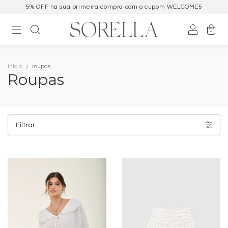
Parcele em até 6x sem juros ou desconto no PIX
0
início
roupas
Roupas
Filtrar